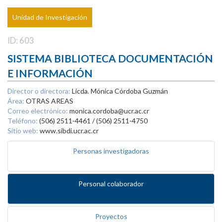
Unidad de Investigación
ID: 603
SISTEMA BIBLIOTECA DOCUMENTACIÓN
E INFORMACIÓN
Director o directora:
Licda. Mónica Córdoba Guzmán
Área:
OTRAS AREAS
Correo electrónico:
monica.cordoba@ucr.ac.cr
Teléfono:
(506) 2511-4461 / (506) 2511-4750
Sitio web:
www.sibdi.ucr.ac.cr
Personas investigadoras
Personal colaborador
Proyectos