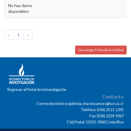
No hay datos
disponibles
«
1
»
Descargar Ficha de la Unidad
Regresar al Portal de la Investigación
Contacto
Correo electrónico: gabriela.chaconzamora@ucr.ac.cr
Teléfono: (506) 2511-1341
Fax: (506) 2224-9367
Cód.Postal: 11501-2060,Costa Rica