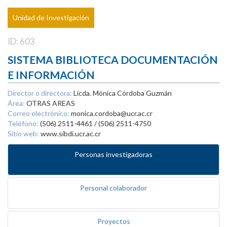
Unidad de Investigación
ID: 603
SISTEMA BIBLIOTECA DOCUMENTACIÓN
E INFORMACIÓN
Director o directora:
Licda. Mónica Córdoba Guzmán
Área:
OTRAS AREAS
Correo electrónico:
monica.cordoba@ucr.ac.cr
Teléfono:
(506) 2511-4461 / (506) 2511-4750
Sitio web:
www.sibdi.ucr.ac.cr
Personas investigadoras
Personal colaborador
Proyectos