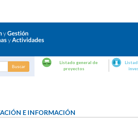
Listado general de
Listad
proyectos
inve
dades de
tigación
TACIÓN E INFORMACIÓN