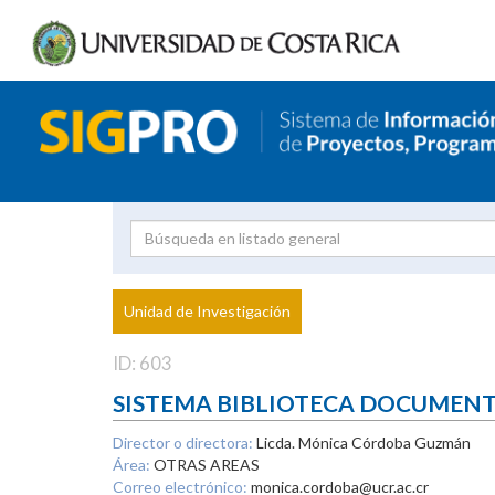
Investigador
Uni
Proyecto
Unidad de Investigación
inves
ID: 603
SISTEMA BIBLIOTECA DOCUMEN
Director o directora:
Licda. Mónica Córdoba Guzmán
Área:
OTRAS AREAS
Correo electrónico:
monica.cordoba@ucr.ac.cr