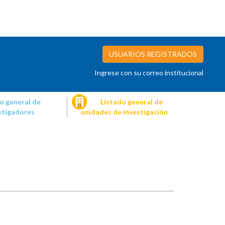
USUARIOS REGISTRADOS
Ingrese con su correo institucional
o general de
Listado general de
stigadores
unidades de investigación