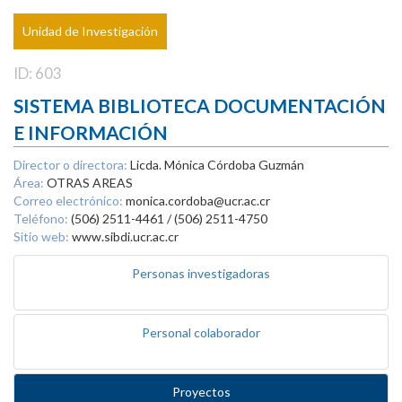
Unidad de Investigación
ID: 603
SISTEMA BIBLIOTECA DOCUMENTACIÓN
E INFORMACIÓN
Director o directora:
Licda. Mónica Córdoba Guzmán
Área:
OTRAS AREAS
Correo electrónico:
monica.cordoba@ucr.ac.cr
Teléfono:
(506) 2511-4461 / (506) 2511-4750
Sitio web:
www.sibdi.ucr.ac.cr
Personas investigadoras
Personal colaborador
Proyectos