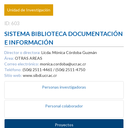
Unidad de Investigación
ID: 603
SISTEMA BIBLIOTECA DOCUMENTACIÓN
E INFORMACIÓN
Director o directora:
Licda. Mónica Córdoba Guzmán
Área:
OTRAS AREAS
Correo electrónico:
monica.cordoba@ucr.ac.cr
Teléfono:
(506) 2511-4461 / (506) 2511-4750
Sitio web:
www.sibdi.ucr.ac.cr
Personas investigadoras
Personal colaborador
Proyectos