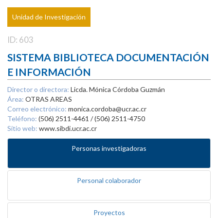
Unidad de Investigación
ID: 603
SISTEMA BIBLIOTECA DOCUMENTACIÓN
E INFORMACIÓN
Director o directora:
Licda. Mónica Córdoba Guzmán
Área:
OTRAS AREAS
Correo electrónico:
monica.cordoba@ucr.ac.cr
Teléfono:
(506) 2511-4461 / (506) 2511-4750
Sitio web:
www.sibdi.ucr.ac.cr
Personas investigadoras
Personal colaborador
Proyectos