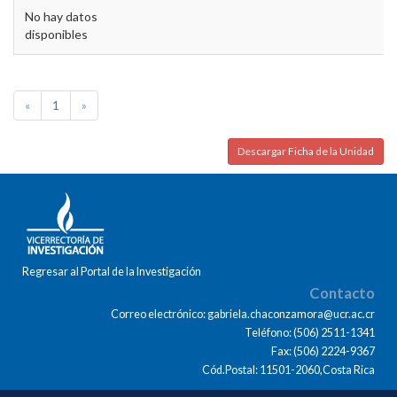
No hay datos
disponibles
«
1
»
Descargar Ficha de la Unidad
Regresar al Portal de la Investigación
Contacto
Correo electrónico: gabriela.chaconzamora@ucr.ac.cr
Teléfono: (506) 2511-1341
Fax: (506) 2224-9367
Cód.Postal: 11501-2060,Costa Rica