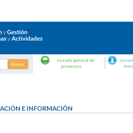
Listado general de
Listad
proyectos
inve
dades de
tigación
TACIÓN E INFORMACIÓN