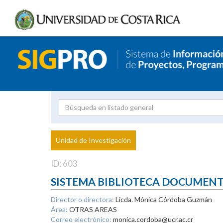
Investigador
Uni
Proyecto
Unidad de Investigación
inves
ID: 603
SISTEMA BIBLIOTECA DOCUMEN
Director o directora:
Licda. Mónica Córdoba Guzmán
Área:
OTRAS AREAS
Correo electrónico:
monica.cordoba@ucr.ac.cr