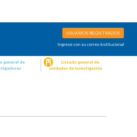
USUARIOS REGISTRADOS
Ingrese con su correo institucional
o general de
Listado general de
stigadores
unidades de investigación