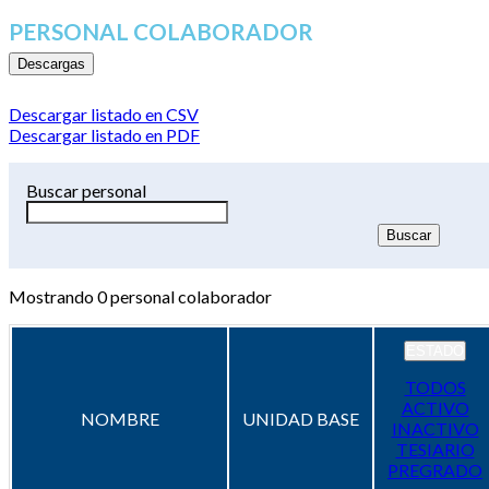
PERSONAL COLABORADOR
Descargas
Descargar listado en CSV
Descargar listado en PDF
Buscar personal
Mostrando
0
personal colaborador
ESTADO
TODOS
ACTIVO
NOMBRE
UNIDAD BASE
INACTIVO
TESIARIO
PREGRADO