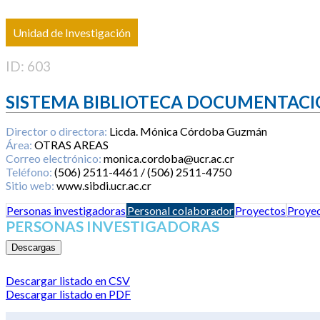
Unidad de Investigación
ID: 603
SISTEMA BIBLIOTECA DOCUMENTACI
Director o directora:
Licda. Mónica Córdoba Guzmán
Área:
OTRAS AREAS
Correo electrónico:
monica.cordoba@ucr.ac.cr
Teléfono:
(506) 2511-4461 / (506) 2511-4750
Sitio web:
www.sibdi.ucr.ac.cr
Personas investigadoras
Personal colaborador
Proyectos
Proyec
PERSONAS INVESTIGADORAS
Descargas
Descargar listado en CSV
Descargar listado en PDF