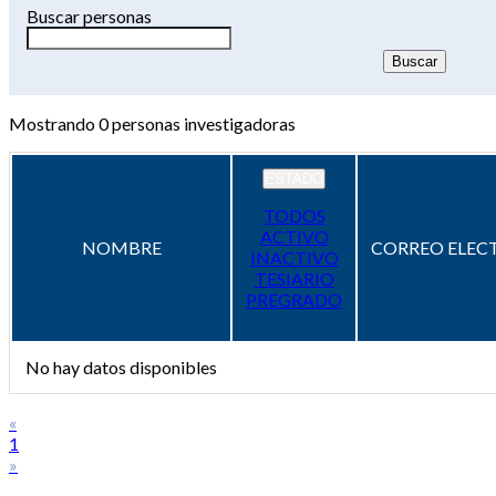
Buscar personas
Mostrando
0
personas investigadoras
ESTADO
TODOS
ACTIVO
NOMBRE
CORREO ELEC
INACTIVO
TESIARIO
PREGRADO
No hay datos disponibles
«
1
»