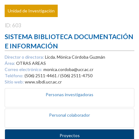
Unidad de Investigación
ID: 603
SISTEMA BIBLIOTECA DOCUMENTACIÓN
E INFORMACIÓN
Director o directora:
Licda. Mónica Córdoba Guzmán
Área:
OTRAS AREAS
Correo electrónico:
monica.cordoba@ucr.ac.cr
Teléfono:
(506) 2511-4461 / (506) 2511-4750
Sitio web:
www.sibdi.ucr.ac.cr
Personas investigadoras
Personal colaborador
Proyectos