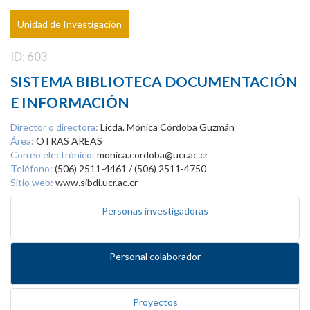
Unidad de Investigación
ID: 603
SISTEMA BIBLIOTECA DOCUMENTACIÓN
E INFORMACIÓN
Director o directora:
Licda. Mónica Córdoba Guzmán
Área:
OTRAS AREAS
Correo electrónico:
monica.cordoba@ucr.ac.cr
Teléfono:
(506) 2511-4461 / (506) 2511-4750
Sitio web:
www.sibdi.ucr.ac.cr
Personas investigadoras
Personal colaborador
Proyectos