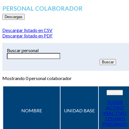
PERSONAL COLABORADOR
Descargas
Descargar listado en CSV
Descargar listado en PDF
Buscar personal
Mostrando
0
personal colaborador
ESTADO
TODOS
ACTIVO
NOMBRE
UNIDAD BASE
INACTIVO
TESIARIO
PREGRADO