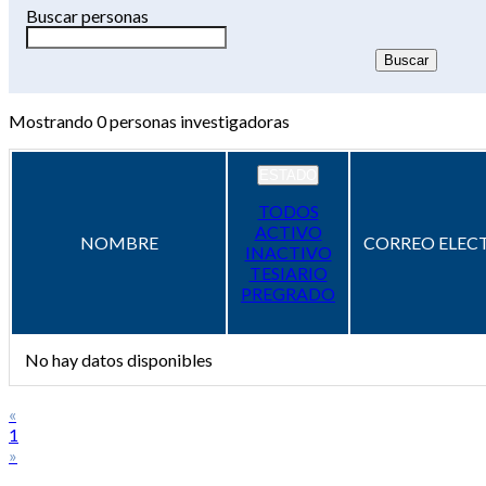
Buscar personas
Mostrando
0
personas investigadoras
ESTADO
TODOS
ACTIVO
NOMBRE
CORREO ELEC
INACTIVO
TESIARIO
PREGRADO
No hay datos disponibles
«
1
»