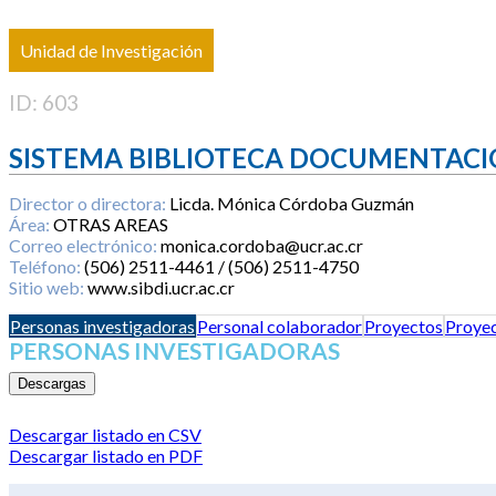
Unidad de Investigación
ID: 603
SISTEMA BIBLIOTECA DOCUMENTACI
Director o directora:
Licda. Mónica Córdoba Guzmán
Área:
OTRAS AREAS
Correo electrónico:
monica.cordoba@ucr.ac.cr
Teléfono:
(506) 2511-4461 / (506) 2511-4750
Sitio web:
www.sibdi.ucr.ac.cr
Personas investigadoras
Personal colaborador
Proyectos
Proyec
PERSONAS INVESTIGADORAS
Descargas
Descargar listado en CSV
Descargar listado en PDF