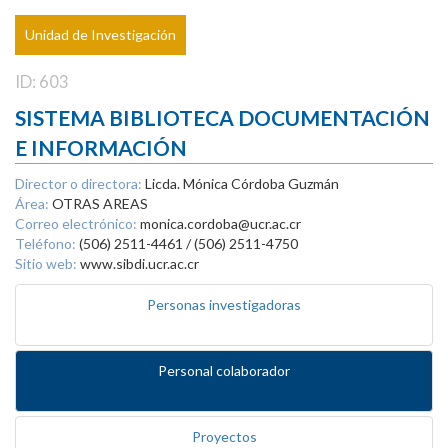
Unidad de Investigación
ID: 603
SISTEMA BIBLIOTECA DOCUMENTACIÓN
E INFORMACIÓN
Director o directora:
Licda. Mónica Córdoba Guzmán
Área:
OTRAS AREAS
Correo electrónico:
monica.cordoba@ucr.ac.cr
Teléfono:
(506) 2511-4461 / (506) 2511-4750
Sitio web:
www.sibdi.ucr.ac.cr
Personas investigadoras
Personal colaborador
Proyectos