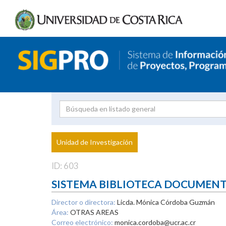
Investigador
Uni
Proyecto
Unidad de Investigación
inves
ID: 603
SISTEMA BIBLIOTECA DOCUMEN
Director o directora:
Licda. Mónica Córdoba Guzmán
Área:
OTRAS AREAS
Correo electrónico:
monica.cordoba@ucr.ac.cr