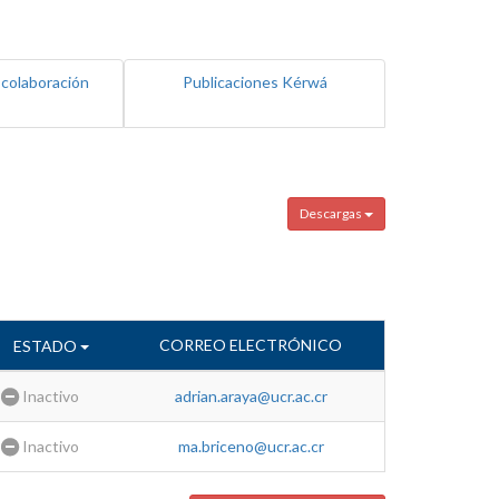
 colaboración
Publicaciones Kérwá
Descargas
CORREO ELECTRÓNICO
ESTADO
Inactivo
adrian.araya@ucr.ac.cr
Inactivo
ma.briceno@ucr.ac.cr