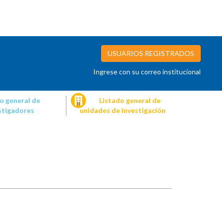
USUARIOS REGISTRADOS
Ingrese con su correo institucional
o general de
Listado general de
stigadores
unidades de investigación