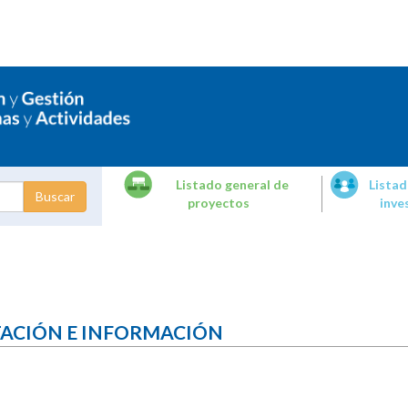
Listado general de
Listad
proyectos
inve
dades de
tigación
TACIÓN E INFORMACIÓN