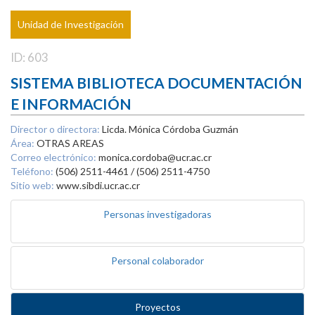
Unidad de Investigación
ID: 603
SISTEMA BIBLIOTECA DOCUMENTACIÓN
E INFORMACIÓN
Director o directora:
Licda. Mónica Córdoba Guzmán
Área:
OTRAS AREAS
Correo electrónico:
monica.cordoba@ucr.ac.cr
Teléfono:
(506) 2511-4461 / (506) 2511-4750
Sitio web:
www.sibdi.ucr.ac.cr
Personas investigadoras
Personal colaborador
Proyectos