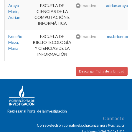
Araya
ESCUELA DE
Inactivo
adrian.araya@u
Marin,
CIENCIAS DE LA
Adrian
COMPUTACIÓN E
INFORMÁTICA
Briceño
ESCUELA DE
Inactivo
ma.briceno@u
Meza,
BIBLIOTECOLOGÍA
Maria
Y CIENCIAS DE LA
INFORMACIÓN
Descargar Ficha de la Unidad
Regresar al Portal de la Investigación
Contacto
Correo electrónico: gabriela.chaconzamora@ucr.ac.cr
Teléfono: (506) 2511-1341