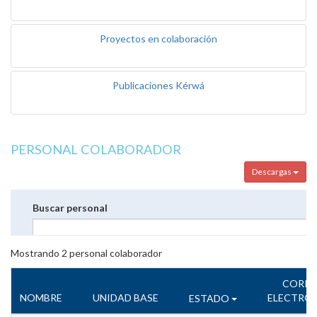
Proyectos en colaboración
Publicaciones Kérwá
PERSONAL COLABORADOR
Descargas
Buscar personal
Mostrando
2
personal colaborador
CORR
NOMBRE
UNIDAD BASE
ELECTRÓ
ESTADO