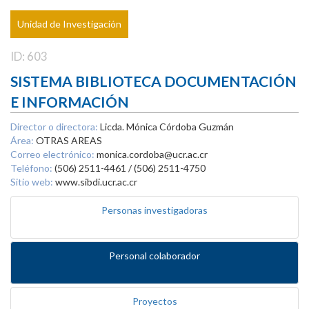
Unidad de Investigación
ID: 603
SISTEMA BIBLIOTECA DOCUMENTACIÓN
E INFORMACIÓN
Director o directora:
Licda. Mónica Córdoba Guzmán
Área:
OTRAS AREAS
Correo electrónico:
monica.cordoba@ucr.ac.cr
Teléfono:
(506) 2511-4461 / (506) 2511-4750
Sitio web:
www.sibdi.ucr.ac.cr
Personas investigadoras
Personal colaborador
Proyectos