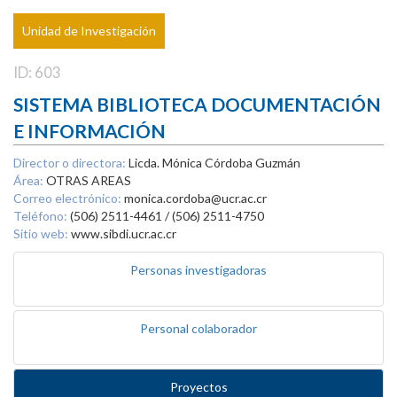
Unidad de Investigación
ID: 603
SISTEMA BIBLIOTECA DOCUMENTACIÓN
E INFORMACIÓN
Director o directora:
Licda. Mónica Córdoba Guzmán
Área:
OTRAS AREAS
Correo electrónico:
monica.cordoba@ucr.ac.cr
Teléfono:
(506) 2511-4461 / (506) 2511-4750
Sitio web:
www.sibdi.ucr.ac.cr
Personas investigadoras
Personal colaborador
Proyectos