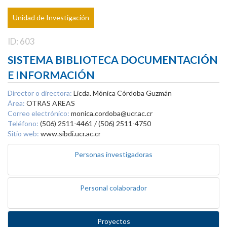
Unidad de Investigación
ID: 603
SISTEMA BIBLIOTECA DOCUMENTACIÓN
E INFORMACIÓN
Director o directora:
Licda. Mónica Córdoba Guzmán
Área:
OTRAS AREAS
Correo electrónico:
monica.cordoba@ucr.ac.cr
Teléfono:
(506) 2511-4461 / (506) 2511-4750
Sitio web:
www.sibdi.ucr.ac.cr
Personas investigadoras
Personal colaborador
Proyectos