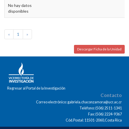
No hay datos
disponibles
«
1
»
Descargar Ficha de la Unidad
Regresar al Portal de la Investigación
Contacto
Correo electrónico: gabriela.chaconzamora@ucr.ac.cr
Teléfono: (506) 2511-1341
Fax: (506) 2224-9367
Cód.Postal: 11501-2060,Costa Rica