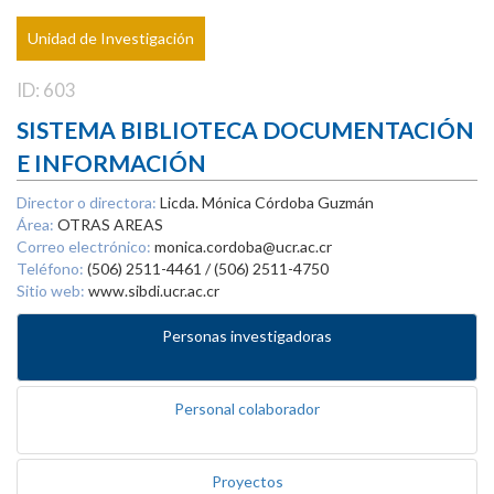
Unidad de Investigación
ID: 603
SISTEMA BIBLIOTECA DOCUMENTACIÓN
E INFORMACIÓN
Director o directora:
Licda. Mónica Córdoba Guzmán
Área:
OTRAS AREAS
Correo electrónico:
monica.cordoba@ucr.ac.cr
Teléfono:
(506) 2511-4461 / (506) 2511-4750
Sitio web:
www.sibdi.ucr.ac.cr
Personas investigadoras
Personal colaborador
Proyectos