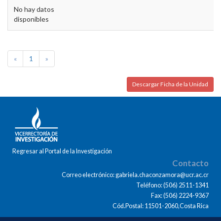
No hay datos
disponibles
«
1
»
Descargar Ficha de la Unidad
Regresar al Portal de la Investigación
Contacto
Correo electrónico: gabriela.chaconzamora@ucr.ac.cr
Teléfono: (506) 2511-1341
Fax: (506) 2224-9367
Cód.Postal: 11501-2060,Costa Rica