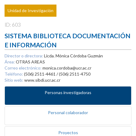
Unidad de Investigación
ID: 603
SISTEMA BIBLIOTECA DOCUMENTACIÓN
E INFORMACIÓN
Director o directora:
Licda. Mónica Córdoba Guzmán
Área:
OTRAS AREAS
Correo electrónico:
monica.cordoba@ucr.ac.cr
Teléfono:
(506) 2511-4461 / (506) 2511-4750
Sitio web:
www.sibdi.ucr.ac.cr
Personas investigadoras
Personal colaborador
Proyectos