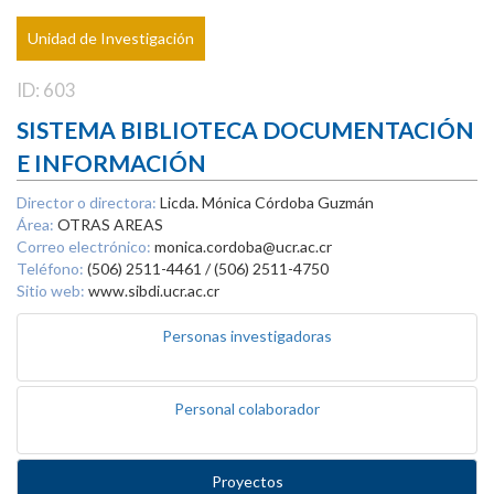
Unidad de Investigación
ID: 603
SISTEMA BIBLIOTECA DOCUMENTACIÓN
E INFORMACIÓN
Director o directora:
Licda. Mónica Córdoba Guzmán
Área:
OTRAS AREAS
Correo electrónico:
monica.cordoba@ucr.ac.cr
Teléfono:
(506) 2511-4461 / (506) 2511-4750
Sitio web:
www.sibdi.ucr.ac.cr
Personas investigadoras
Personal colaborador
Proyectos