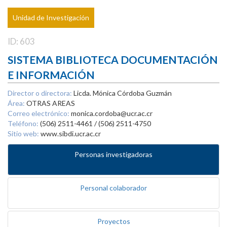
Unidad de Investigación
ID: 603
SISTEMA BIBLIOTECA DOCUMENTACIÓN
E INFORMACIÓN
Director o directora:
Licda. Mónica Córdoba Guzmán
Área:
OTRAS AREAS
Correo electrónico:
monica.cordoba@ucr.ac.cr
Teléfono:
(506) 2511-4461 / (506) 2511-4750
Sitio web:
www.sibdi.ucr.ac.cr
Personas investigadoras
Personal colaborador
Proyectos