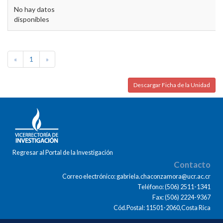
No hay datos
disponibles
«
1
»
Descargar Ficha de la Unidad
Regresar al Portal de la Investigación
Contacto
Correo electrónico: gabriela.chaconzamora@ucr.ac.cr
Teléfono: (506) 2511-1341
Fax: (506) 2224-9367
Cód.Postal: 11501-2060,Costa Rica