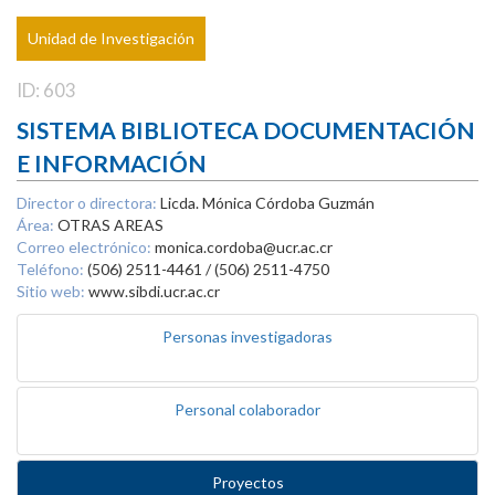
Unidad de Investigación
ID: 603
SISTEMA BIBLIOTECA DOCUMENTACIÓN
E INFORMACIÓN
Director o directora:
Licda. Mónica Córdoba Guzmán
Área:
OTRAS AREAS
Correo electrónico:
monica.cordoba@ucr.ac.cr
Teléfono:
(506) 2511-4461 / (506) 2511-4750
Sitio web:
www.sibdi.ucr.ac.cr
Personas investigadoras
Personal colaborador
Proyectos