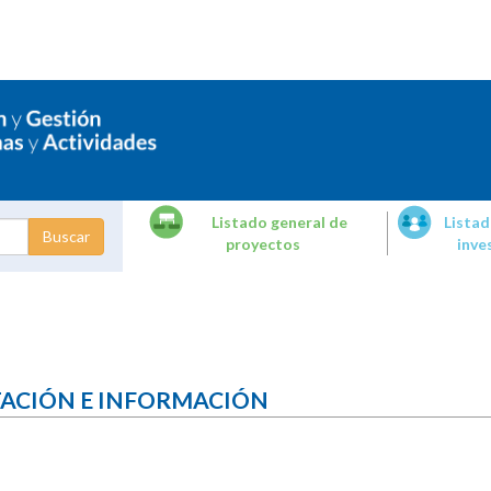
Listado general de
Listad
proyectos
inve
dades de
tigación
TACIÓN E INFORMACIÓN