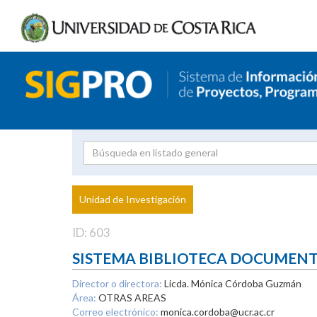
Investigador
Uni
Proyecto
Unidad de Investigación
inves
ID: 603
SISTEMA BIBLIOTECA DOCUMEN
Director o directora:
Licda. Mónica Córdoba Guzmán
Área:
OTRAS AREAS
Correo electrónico:
monica.cordoba@ucr.ac.cr