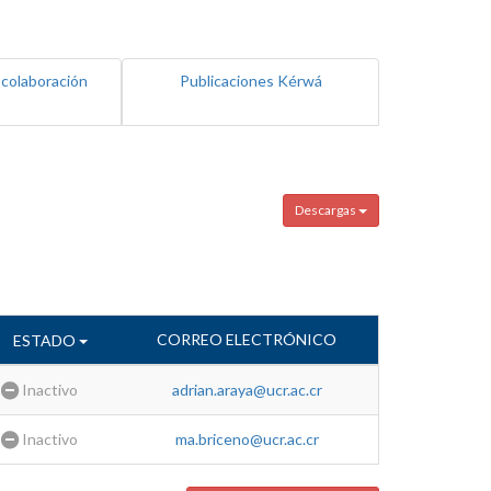
 colaboración
Publicaciones Kérwá
Descargas
CORREO ELECTRÓNICO
ESTADO
Inactivo
adrian.araya@ucr.ac.cr
Inactivo
ma.briceno@ucr.ac.cr