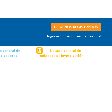
USUARIOS REGISTRADOS
Ingrese con su correo institucional
o general de
Listado general de
stigadores
unidades de investigación