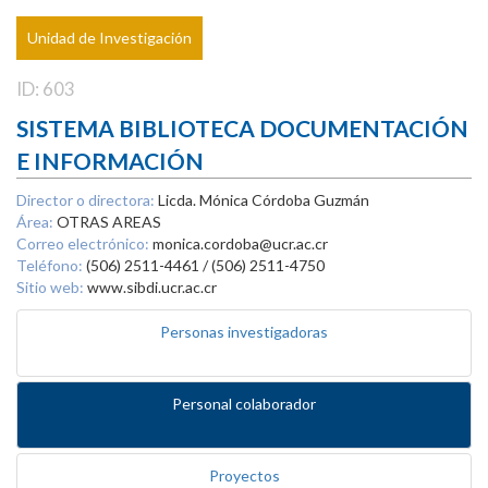
Unidad de Investigación
ID: 603
SISTEMA BIBLIOTECA DOCUMENTACIÓN
E INFORMACIÓN
Director o directora:
Licda. Mónica Córdoba Guzmán
Área:
OTRAS AREAS
Correo electrónico:
monica.cordoba@ucr.ac.cr
Teléfono:
(506) 2511-4461 / (506) 2511-4750
Sitio web:
www.sibdi.ucr.ac.cr
Personas investigadoras
Personal colaborador
Proyectos