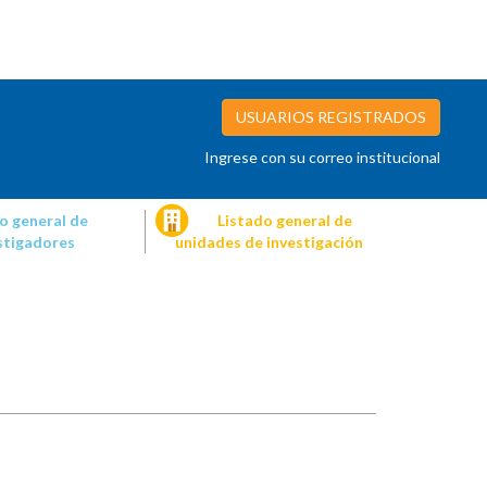
USUARIOS REGISTRADOS
Ingrese con su correo institucional
o general de
Listado general de
stigadores
unidades de investigación