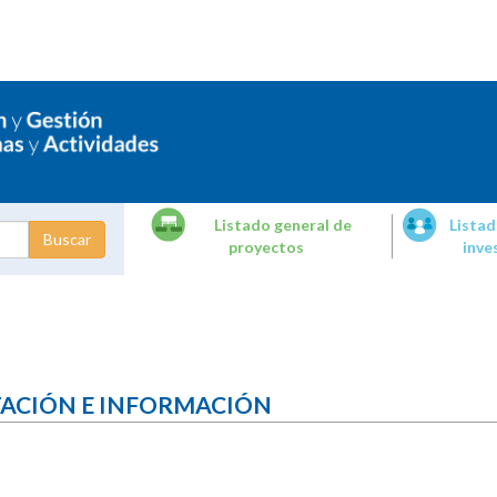
Listado general de
Listad
proyectos
inve
dades de
tigación
TACIÓN E INFORMACIÓN