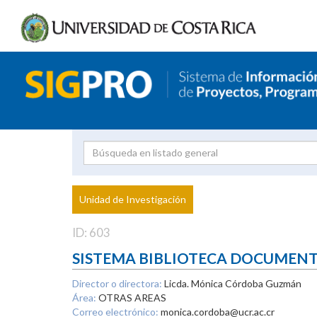
Investigador
Uni
Proyecto
Unidad de Investigación
inves
ID: 603
SISTEMA BIBLIOTECA DOCUMEN
Director o directora:
Licda. Mónica Córdoba Guzmán
Área:
OTRAS AREAS
Correo electrónico:
monica.cordoba@ucr.ac.cr