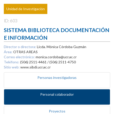
Unidad de Investigación
ID: 603
SISTEMA BIBLIOTECA DOCUMENTACIÓN
E INFORMACIÓN
Director o directora:
Licda. Mónica Córdoba Guzmán
Área:
OTRAS AREAS
Correo electrónico:
monica.cordoba@ucr.ac.cr
Teléfono:
(506) 2511-4461 / (506) 2511-4750
Sitio web:
www.sibdi.ucr.ac.cr
Personas investigadoras
Personal colaborador
Proyectos