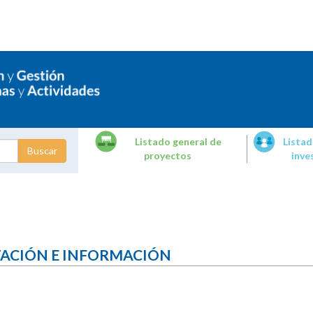
Listado general de
Listad
proyectos
inve
dades de
tigación
TACIÓN E INFORMACIÓN