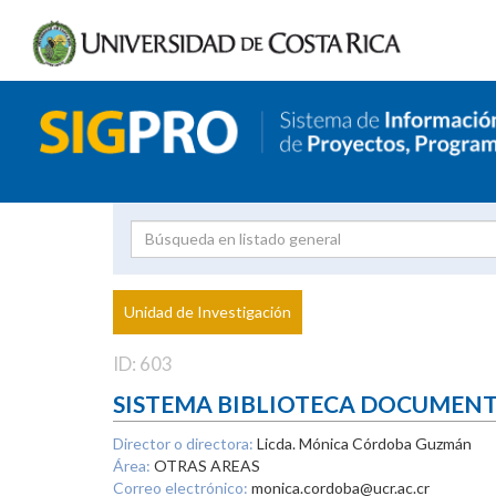
Investigador
Uni
Proyecto
Unidad de Investigación
inves
ID: 603
SISTEMA BIBLIOTECA DOCUMEN
Director o directora:
Licda. Mónica Córdoba Guzmán
Área:
OTRAS AREAS
Correo electrónico:
monica.cordoba@ucr.ac.cr