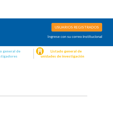
USUARIOS REGISTRADOS
Ingrese con su correo institucional
o general de
Listado general de
stigadores
unidades de investigación