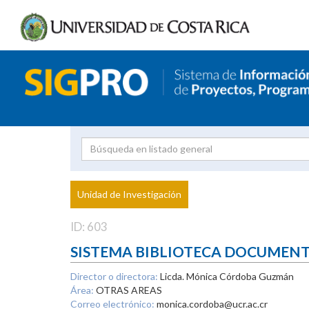
Investigador
Uni
Proyecto
Unidad de Investigación
inves
ID: 603
SISTEMA BIBLIOTECA DOCUMEN
Director o directora:
Licda. Mónica Córdoba Guzmán
Área:
OTRAS AREAS
Correo electrónico:
monica.cordoba@ucr.ac.cr