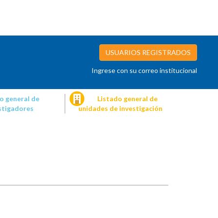
USUARIOS REGISTRADOS
Ingrese con su correo institucional
o general de
Listado general de
stigadores
unidades de investigación