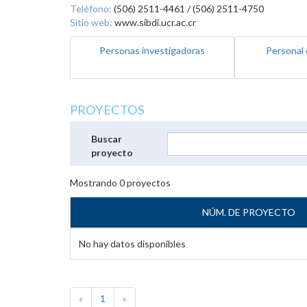
Teléfono:
(506) 2511-4461 / (506) 2511-4750
Sitio web:
www.sibdi.ucr.ac.cr
Personas investigadoras
Personal 
PROYECTOS
Buscar
proyecto
Mostrando
0
proyectos
NÚM. DE PROYECTO
No hay datos disponibles
«
1
»