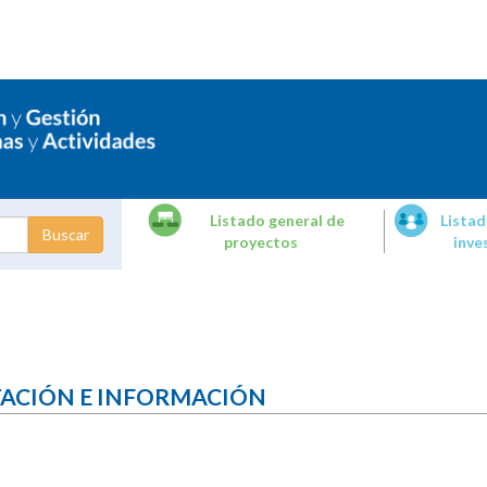
Listado general de
Listad
proyectos
inve
dades de
tigación
TACIÓN E INFORMACIÓN