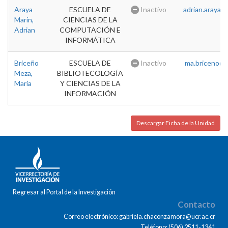
Araya
ESCUELA DE
Inactivo
adrian.araya@u
Marin,
CIENCIAS DE LA
Adrian
COMPUTACIÓN E
INFORMÁTICA
Briceño
ESCUELA DE
Inactivo
ma.briceno@u
Meza,
BIBLIOTECOLOGÍA
Maria
Y CIENCIAS DE LA
INFORMACIÓN
Descargar Ficha de la Unidad
Regresar al Portal de la Investigación
Contacto
Correo electrónico: gabriela.chaconzamora@ucr.ac.cr
Teléfono: (506) 2511-1341