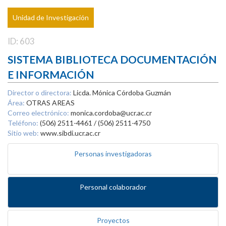
Unidad de Investigación
ID: 603
SISTEMA BIBLIOTECA DOCUMENTACIÓN
E INFORMACIÓN
Director o directora:
Licda. Mónica Córdoba Guzmán
Área:
OTRAS AREAS
Correo electrónico:
monica.cordoba@ucr.ac.cr
Teléfono:
(506) 2511-4461 / (506) 2511-4750
Sitio web:
www.sibdi.ucr.ac.cr
Personas investigadoras
Personal colaborador
Proyectos