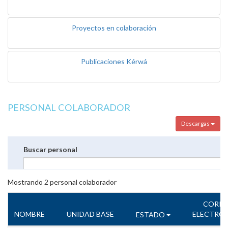
Proyectos en colaboración
Publicaciones Kérwá
PERSONAL COLABORADOR
Descargas
Buscar personal
Mostrando
2
personal colaborador
CORR
NOMBRE
UNIDAD BASE
ELECTRÓ
ESTADO