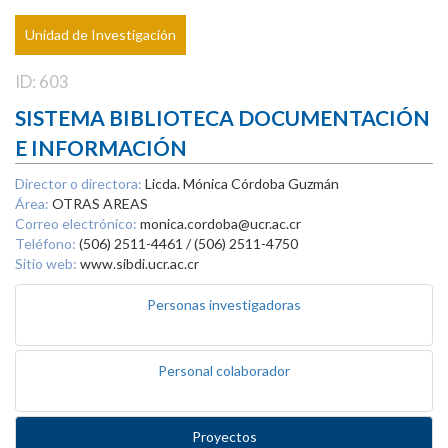
Unidad de Investigación
ID: 603
SISTEMA BIBLIOTECA DOCUMENTACIÓN
E INFORMACIÓN
Director o directora:
Licda. Mónica Córdoba Guzmán
Área:
OTRAS AREAS
Correo electrónico:
monica.cordoba@ucr.ac.cr
Teléfono:
(506) 2511-4461 / (506) 2511-4750
Sitio web:
www.sibdi.ucr.ac.cr
Personas investigadoras
Personal colaborador
Proyectos