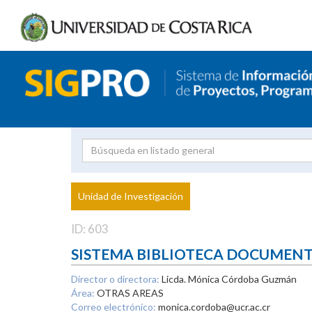
Investigador
Uni
Proyecto
Unidad de Investigación
inves
ID: 603
SISTEMA BIBLIOTECA DOCUMEN
Director o directora:
Licda. Mónica Córdoba Guzmán
Área:
OTRAS AREAS
Correo electrónico:
monica.cordoba@ucr.ac.cr