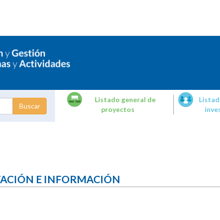
Listado general de
Listad
proyectos
inve
dades de
tigación
TACIÓN E INFORMACIÓN