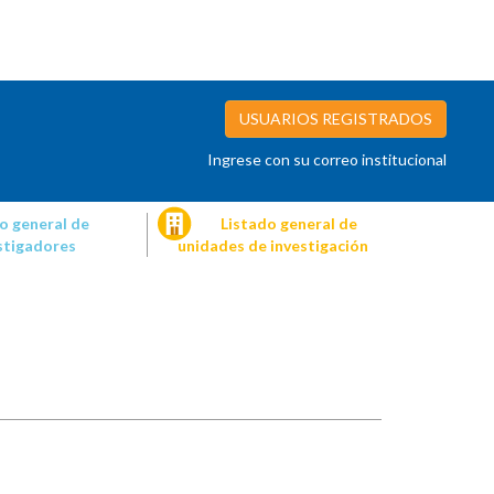
USUARIOS REGISTRADOS
Ingrese con su correo institucional
o general de
Listado general de
stigadores
unidades de investigación