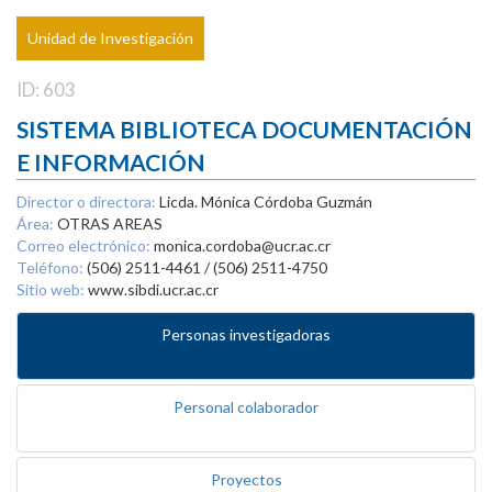
Unidad de Investigación
ID: 603
SISTEMA BIBLIOTECA DOCUMENTACIÓN
E INFORMACIÓN
Director o directora:
Licda. Mónica Córdoba Guzmán
Área:
OTRAS AREAS
Correo electrónico:
monica.cordoba@ucr.ac.cr
Teléfono:
(506) 2511-4461 / (506) 2511-4750
Sitio web:
www.sibdi.ucr.ac.cr
Personas investigadoras
Personal colaborador
Proyectos