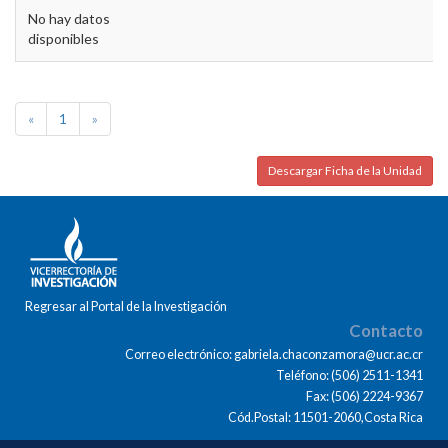
No hay datos
disponibles
«
1
»
Descargar Ficha de la Unidad
Regresar al Portal de la Investigación
Contacto
Correo electrónico: gabriela.chaconzamora@ucr.ac.cr
Teléfono: (506) 2511-1341
Fax: (506) 2224-9367
Cód.Postal: 11501-2060,Costa Rica