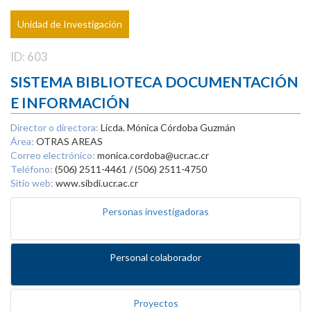
Unidad de Investigación
ID: 603
SISTEMA BIBLIOTECA DOCUMENTACIÓN
E INFORMACIÓN
Director o directora:
Licda. Mónica Córdoba Guzmán
Área:
OTRAS AREAS
Correo electrónico:
monica.cordoba@ucr.ac.cr
Teléfono:
(506) 2511-4461 / (506) 2511-4750
Sitio web:
www.sibdi.ucr.ac.cr
Personas investigadoras
Personal colaborador
Proyectos