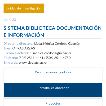
Unidad de Investigación
ID: 603
SISTEMA BIBLIOTECA DOCUMENTACIÓN
E INFORMACIÓN
Director o directora:
Licda. Mónica Córdoba Guzmán
Área:
OTRAS AREAS
Correo electrónico:
monica.cordoba@ucr.ac.cr
Teléfono:
(506) 2511-4461 / (506) 2511-4750
Sitio web:
www.sibdi.ucr.ac.cr
Personas investigadoras
Personal colaborador
Proyectos