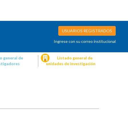
USUARIOS REGISTRADOS
Ingrese con su correo institucional
o general de
Listado general de
stigadores
unidades de investigación