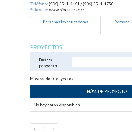
Teléfono:
(506) 2511-4461 / (506) 2511-4750
Sitio web:
www.sibdi.ucr.ac.cr
Personas investigadoras
Personal 
PROYECTOS
Buscar
proyecto
Mostrando
0
proyectos
NÚM. DE PROYECTO
No hay datos disponibles
«
1
»