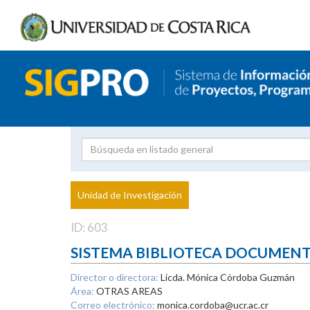
Investigador
Uni
Proyecto
Unidad de Investigación
inves
ID: 603
SISTEMA BIBLIOTECA DOCUMEN
Director o directora:
Licda. Mónica Córdoba Guzmán
Área:
OTRAS AREAS
Correo electrónico:
monica.cordoba@ucr.ac.cr