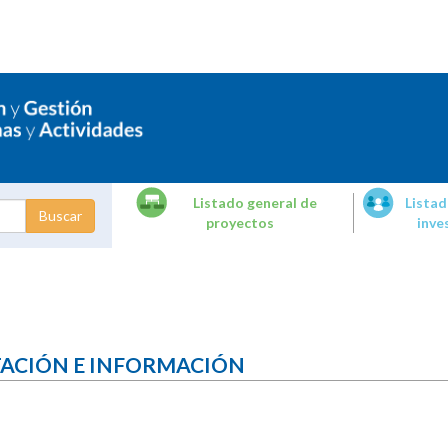
Listado general de
Listad
proyectos
inve
dades de
tigación
TACIÓN E INFORMACIÓN