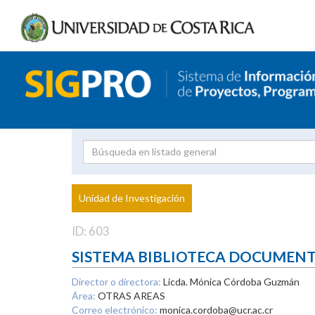
Investigador
Uni
Proyecto
Unidad de Investigación
inves
ID: 603
SISTEMA BIBLIOTECA DOCUMEN
Director o directora:
Licda. Mónica Córdoba Guzmán
Área:
OTRAS AREAS
Correo electrónico:
monica.cordoba@ucr.ac.cr