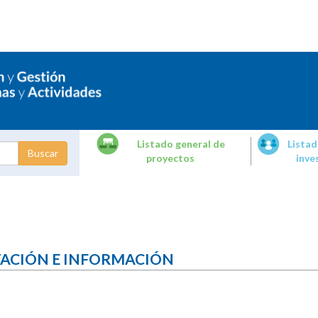
Listado general de
Listad
proyectos
inve
dades de
tigación
TACIÓN E INFORMACIÓN