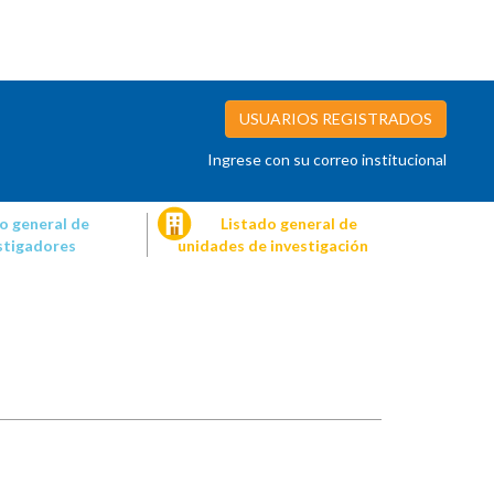
USUARIOS REGISTRADOS
Ingrese con su correo institucional
o general de
Listado general de
stigadores
unidades de investigación