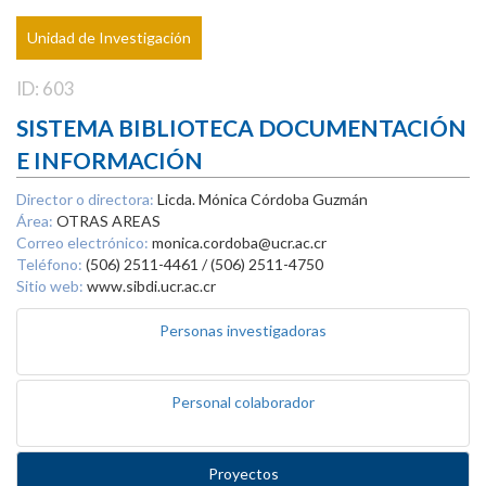
Unidad de Investigación
ID: 603
SISTEMA BIBLIOTECA DOCUMENTACIÓN
E INFORMACIÓN
Director o directora:
Licda. Mónica Córdoba Guzmán
Área:
OTRAS AREAS
Correo electrónico:
monica.cordoba@ucr.ac.cr
Teléfono:
(506) 2511-4461 / (506) 2511-4750
Sitio web:
www.sibdi.ucr.ac.cr
Personas investigadoras
Personal colaborador
Proyectos