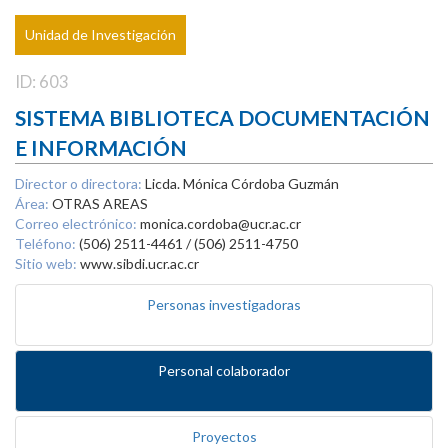
Unidad de Investigación
ID: 603
SISTEMA BIBLIOTECA DOCUMENTACIÓN
E INFORMACIÓN
Director o directora:
Licda. Mónica Córdoba Guzmán
Área:
OTRAS AREAS
Correo electrónico:
monica.cordoba@ucr.ac.cr
Teléfono:
(506) 2511-4461 / (506) 2511-4750
Sitio web:
www.sibdi.ucr.ac.cr
Personas investigadoras
Personal colaborador
Proyectos