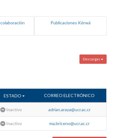
 colaboración
Publicaciones Kérwá
Descargas
CORREO ELECTRÓNICO
ESTADO
Inactivo
adrian.araya@ucr.ac.cr
Inactivo
ma.briceno@ucr.ac.cr