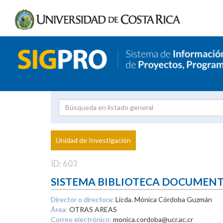
Investigador
Uni
Proyecto
Unidad de Investigación
inves
ID: 603
SISTEMA BIBLIOTECA DOCUMEN
Director o directora:
Licda. Mónica Córdoba Guzmán
Área:
OTRAS AREAS
Correo electrónico:
monica.cordoba@ucr.ac.cr