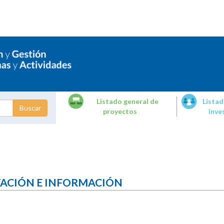
Listado general de
Listad
proyectos
inve
dades de
tigación
TACIÓN E INFORMACIÓN