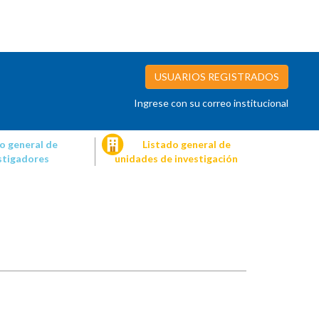
USUARIOS REGISTRADOS
Ingrese con su correo institucional
o general de
Listado general de
stigadores
unidades de investigación