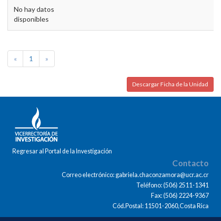
No hay datos
disponibles
«
1
»
Descargar Ficha de la Unidad
Regresar al Portal de la Investigación
Contacto
Correo electrónico: gabriela.chaconzamora@ucr.ac.cr
Teléfono: (506) 2511-1341
Fax: (506) 2224-9367
Cód.Postal: 11501-2060,Costa Rica