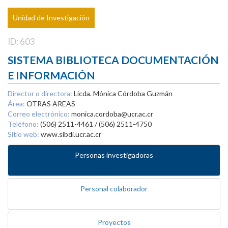
Unidad de Investigación
ID: 603
SISTEMA BIBLIOTECA DOCUMENTACIÓN
E INFORMACIÓN
Director o directora:
Licda. Mónica Córdoba Guzmán
Área:
OTRAS AREAS
Correo electrónico:
monica.cordoba@ucr.ac.cr
Teléfono:
(506) 2511-4461 / (506) 2511-4750
Sitio web:
www.sibdi.ucr.ac.cr
Personas investigadoras
Personal colaborador
Proyectos