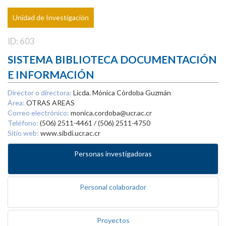
Unidad de Investigación
ID: 603
SISTEMA BIBLIOTECA DOCUMENTACIÓN
E INFORMACIÓN
Director o directora:
Licda. Mónica Córdoba Guzmán
Área:
OTRAS AREAS
Correo electrónico:
monica.cordoba@ucr.ac.cr
Teléfono:
(506) 2511-4461 / (506) 2511-4750
Sitio web:
www.sibdi.ucr.ac.cr
Personas investigadoras
Personal colaborador
Proyectos