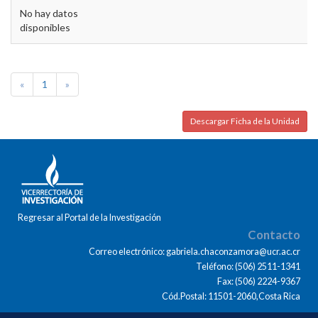
No hay datos
disponibles
«
1
»
Descargar Ficha de la Unidad
Regresar al Portal de la Investigación
Contacto
Correo electrónico: gabriela.chaconzamora@ucr.ac.cr
Teléfono: (506) 2511-1341
Fax: (506) 2224-9367
Cód.Postal: 11501-2060,Costa Rica