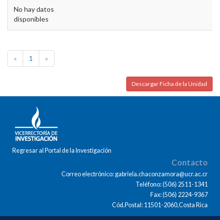
No hay datos
disponibles
«
1
»
Descargar Ficha de la Unidad
Regresar al Portal de la Investigación
Contacto
Correo electrónico: gabriela.chaconzamora@ucr.ac.cr
Teléfono: (506) 2511-1341
Fax: (506) 2224-9367
Cód.Postal: 11501-2060,Costa Rica