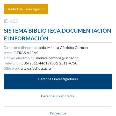
Unidad de Investigación
ID: 603
SISTEMA BIBLIOTECA DOCUMENTACIÓN
E INFORMACIÓN
Director o directora:
Licda. Mónica Córdoba Guzmán
Área:
OTRAS AREAS
Correo electrónico:
monica.cordoba@ucr.ac.cr
Teléfono:
(506) 2511-4461 / (506) 2511-4750
Sitio web:
www.sibdi.ucr.ac.cr
Personas investigadoras
Personal colaborador
Proyectos