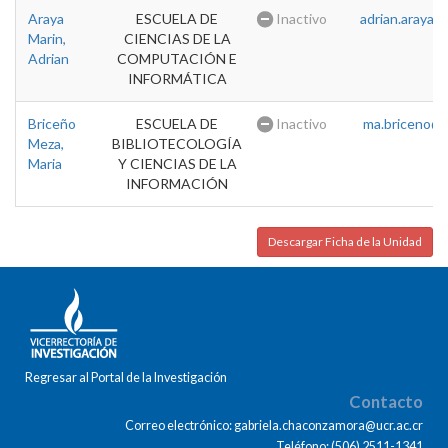
Araya
ESCUELA DE
Inactivo
adrian.araya@u
Marin,
CIENCIAS DE LA
Adrian
COMPUTACIÓN E
INFORMÁTICA
Briceño
ESCUELA DE
Inactivo
ma.briceno@u
Meza,
BIBLIOTECOLOGÍA
Maria
Y CIENCIAS DE LA
INFORMACIÓN
Descargar Ficha de la Unidad
Regresar al Portal de la Investigación
Contacto
Correo electrónico: gabriela.chaconzamora@ucr.ac.cr
Teléfono: (506) 2511-1341