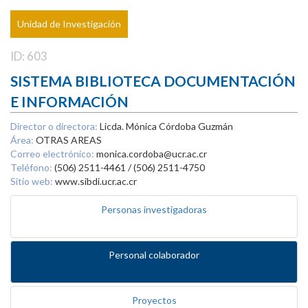
Unidad de Investigación
ID: 603
SISTEMA BIBLIOTECA DOCUMENTACIÓN
E INFORMACIÓN
Director o directora:
Licda. Mónica Córdoba Guzmán
Área:
OTRAS AREAS
Correo electrónico:
monica.cordoba@ucr.ac.cr
Teléfono:
(506) 2511-4461 / (506) 2511-4750
Sitio web:
www.sibdi.ucr.ac.cr
Personas investigadoras
Personal colaborador
Proyectos