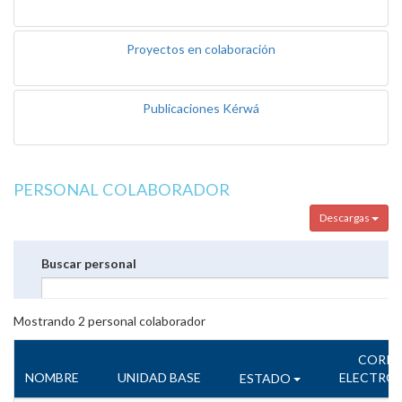
Proyectos en colaboración
Publicaciones Kérwá
PERSONAL COLABORADOR
Descargas
Buscar personal
Mostrando
2
personal colaborador
CORR
NOMBRE
UNIDAD BASE
ELECTRÓ
ESTADO