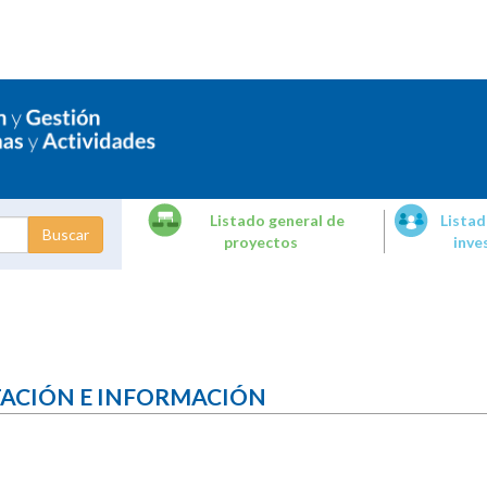
Listado general de
Listad
proyectos
inve
dades de
tigación
TACIÓN E INFORMACIÓN