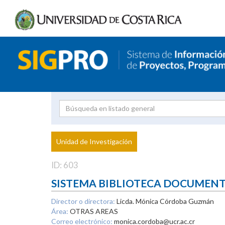
Investigador
Uni
Proyecto
Unidad de Investigación
inves
ID: 603
SISTEMA BIBLIOTECA DOCUMEN
Director o directora:
Licda. Mónica Córdoba Guzmán
Área:
OTRAS AREAS
Correo electrónico:
monica.cordoba@ucr.ac.cr