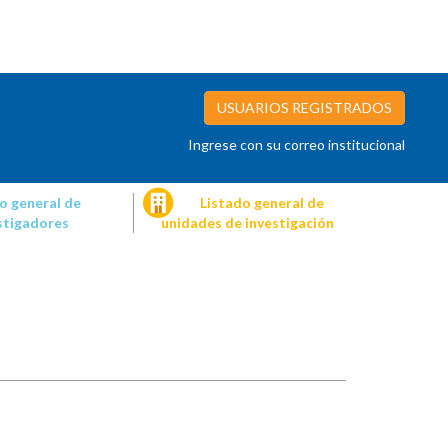
USUARIOS REGISTRADOS
Ingrese con su correo institucional
o general de
Listado general de
stigadores
unidades de investigación