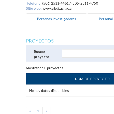
Teléfono:
(506) 2511-4461 / (506) 2511-4750
Sitio web:
www.sibdi.ucr.ac.cr
Personas investigadoras
Personal 
PROYECTOS
Buscar
proyecto
Mostrando
0
proyectos
NÚM. DE PROYECTO
No hay datos disponibles
«
1
»