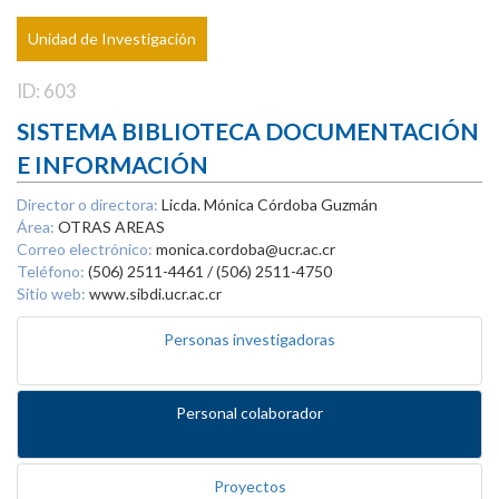
Unidad de Investigación
ID: 603
SISTEMA BIBLIOTECA DOCUMENTACIÓN
E INFORMACIÓN
Director o directora:
Licda. Mónica Córdoba Guzmán
Área:
OTRAS AREAS
Correo electrónico:
monica.cordoba@ucr.ac.cr
Teléfono:
(506) 2511-4461 / (506) 2511-4750
Sitio web:
www.sibdi.ucr.ac.cr
Personas investigadoras
Personal colaborador
Proyectos