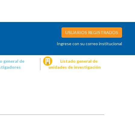
USUARIOS REGISTRADOS
Ingrese con su correo institucional
o general de
Listado general de
stigadores
unidades de investigación