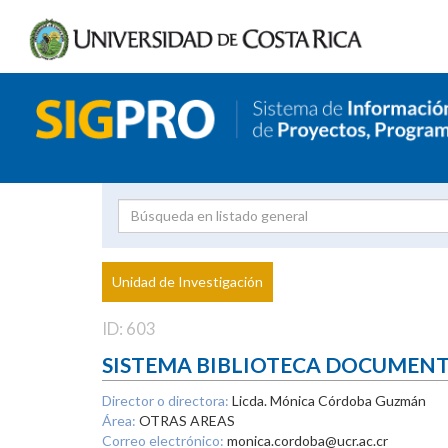
Investigador
Uni
Proyecto
Unidad de Investigación
inves
ID: 603
SISTEMA BIBLIOTECA DOCUMEN
Director o directora:
Licda. Mónica Córdoba Guzmán
Área:
OTRAS AREAS
Correo electrónico:
monica.cordoba@ucr.ac.cr