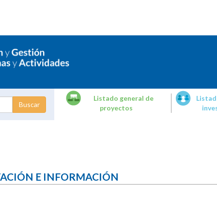
Listado general de
Listad
proyectos
inve
dades de
tigación
TACIÓN E INFORMACIÓN