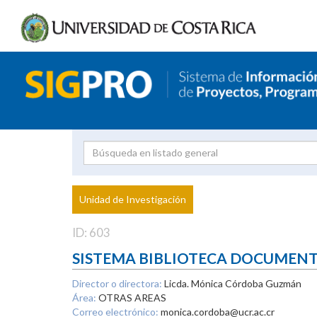
Investigador
Uni
Proyecto
Unidad de Investigación
inves
ID: 603
SISTEMA BIBLIOTECA DOCUMEN
Director o directora:
Licda. Mónica Córdoba Guzmán
Área:
OTRAS AREAS
Correo electrónico:
monica.cordoba@ucr.ac.cr