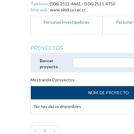
Teléfono:
(506) 2511-4461 / (506) 2511-4750
Sitio web:
www.sibdi.ucr.ac.cr
Personas investigadoras
Personal 
PROYECTOS
Buscar
proyecto
Mostrando
0
proyectos
NÚM. DE PROYECTO
No hay datos disponibles
«
1
»