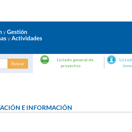
Listado general de
Listad
proyectos
inve
dades de
tigación
TACIÓN E INFORMACIÓN