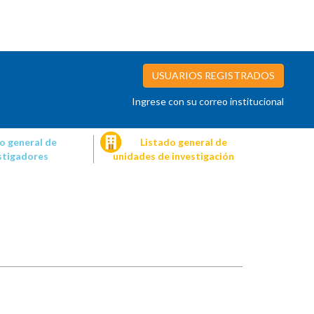
USUARIOS REGISTRADOS
Ingrese con su correo institucional
o general de
Listado general de
stigadores
unidades de investigación