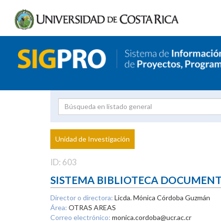
Investigador
Uni
Proyecto
Unidad de Investigación
inves
ID: 603
SISTEMA BIBLIOTECA DOCUMEN
Director o directora:
Licda. Mónica Córdoba Guzmán
Área:
OTRAS AREAS
Correo electrónico:
monica.cordoba@ucr.ac.cr