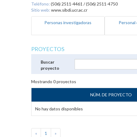
Teléfono:
(506) 2511-4461 / (506) 2511-4750
Sitio web:
www.sibdi.ucr.ac.cr
Personas investigadoras
Personal 
PROYECTOS
Buscar
proyecto
Mostrando
0
proyectos
NÚM. DE PROYECTO
No hay datos disponibles
«
1
»