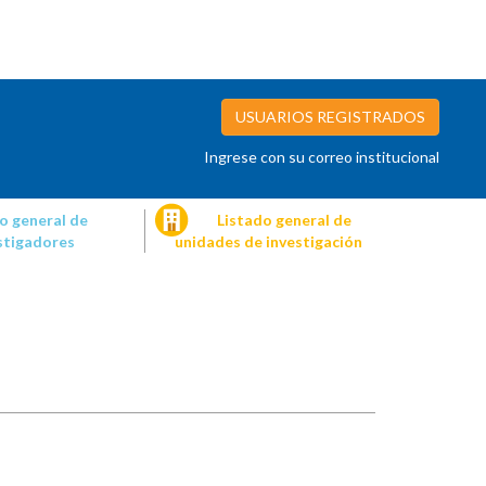
USUARIOS REGISTRADOS
Ingrese con su correo institucional
o general de
Listado general de
stigadores
unidades de investigación