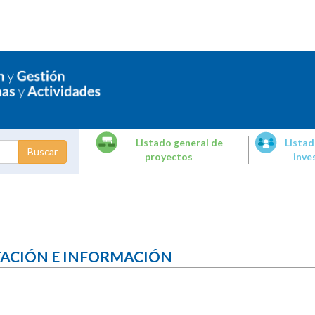
Listado general de
Listad
proyectos
inve
dades de
tigación
TACIÓN E INFORMACIÓN