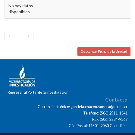
No hay datos
disponibles
«
1
»
Descargar Ficha de la Unidad
Regresar al Portal de la Investigación
Contacto
Correo electrónico: gabriela.chaconzamora@ucr.ac.cr
Teléfono: (506) 2511-1341
Fax: (506) 2224-9367
Cód.Postal: 11501-2060,Costa Rica