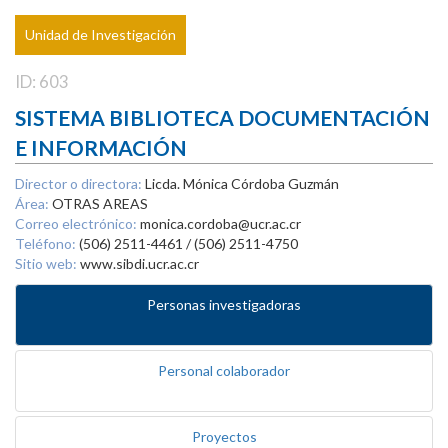
Unidad de Investigación
ID: 603
SISTEMA BIBLIOTECA DOCUMENTACIÓN
E INFORMACIÓN
Director o directora:
Licda. Mónica Córdoba Guzmán
Área:
OTRAS AREAS
Correo electrónico:
monica.cordoba@ucr.ac.cr
Teléfono:
(506) 2511-4461 / (506) 2511-4750
Sitio web:
www.sibdi.ucr.ac.cr
Personas investigadoras
Personal colaborador
Proyectos