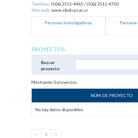
Teléfono:
(506) 2511-4461 / (506) 2511-4750
Sitio web:
www.sibdi.ucr.ac.cr
Personas investigadoras
Personal 
PROYECTOS
Buscar
proyecto
Mostrando
0
proyectos
NÚM. DE PROYECTO
No hay datos disponibles
«
1
»