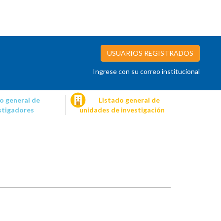
USUARIOS REGISTRADOS
Ingrese con su correo institucional
o general de
Listado general de
stigadores
unidades de investigación