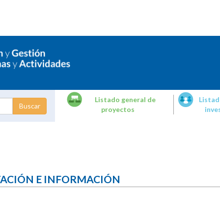
Listado general de
Listad
proyectos
inve
dades de
tigación
TACIÓN E INFORMACIÓN