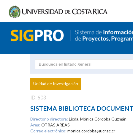
Investigador
Uni
Proyecto
Unidad de Investigación
inves
ID: 603
SISTEMA BIBLIOTECA DOCUMEN
Director o directora:
Licda. Mónica Córdoba Guzmán
Área:
OTRAS AREAS
Correo electrónico:
monica.cordoba@ucr.ac.cr